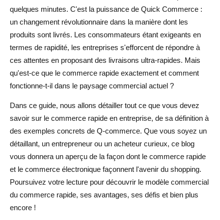
quelques minutes. C'est la puissance de Quick Commerce :
commerce rapide
un changement révolutionnaire dans la manière dont les
Exemples de commerce rapide : applications concrètes
produits sont livrés. Les consommateurs étant exigeants en
et exemples de réussite
termes de rapidité, les entreprises s'efforcent de répondre à
ces attentes en proposant des livraisons ultra-rapides. Mais
Principales entreprises de commerce rapide en 2025
qu'est-ce que le commerce rapide exactement et comment
fonctionne-t-il dans le paysage commercial actuel ?
Comment fonctionne le commerce rapide dans différents
secteurs
Dans ce guide, nous allons détailler tout ce que vous devez
savoir sur le commerce rapide en entreprise, de sa définition à
Avantages du commerce rapide : pourquoi devient-il un
des exemples concrets de Q-commerce. Que vous soyez un
acteur clé du monde des affaires ?
détaillant, un entrepreneur ou un acheteur curieux, ce blog
Rapidité et efficacité : répondre aux attentes des clients
vous donnera un aperçu de la façon dont le commerce rapide
et le commerce électronique façonnent l'avenir du shopping.
Un avantage concurrentiel grâce à la rapidité de livraison
Poursuivez votre lecture pour découvrir le modèle commercial
Des marges bénéficiaires plus élevées grâce à des
du commerce rapide, ses avantages, ses défis et bien plus
chaînes d'approvisionnement localisées
encore !