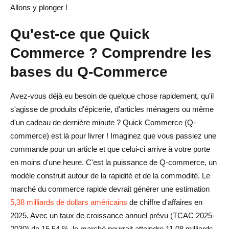
Défis et problèmes du commerce rapide
Allons y plonger !
Complexités de la chaîne d'approvisionnement dans le
Qu'est-ce que Quick
commerce rapide
Commerce ? Comprendre les
Défis technologiques pour les entreprises de commerce
bases du Q-Commerce
rapide
Obstacles réglementaires dans les opérations de
Avez-vous déjà eu besoin de quelque chose rapidement, qu'il
s'agisse de produits d'épicerie, d'articles ménagers ou même
commerce rapide
d'un cadeau de dernière minute ? Quick Commerce (Q-
Comment mettre en œuvre le commerce rapide : étapes
commerce) est là pour livrer ! Imaginez que vous passiez une
pour démarrer une entreprise de Q-Commerce
commande pour un article et que celui-ci arrive à votre porte
en moins d'une heure. C'est la puissance de Q-commerce, un
Configuration de hubs locaux pour une livraison rapide
modèle construit autour de la rapidité et de la commodité. Le
Choisir les bons produits pour un commerce rapide
marché du commerce rapide devrait générer une estimation
5,38 milliards de dollars américains
de chiffre d'affaires en
La technologie dont vous avez besoin pour soutenir le
2025. Avec un taux de croissance annuel prévu (TCAC 2025-
commerce rapide
2030) de 15,54 %, le marché pourrait atteindre 11,08 milliards