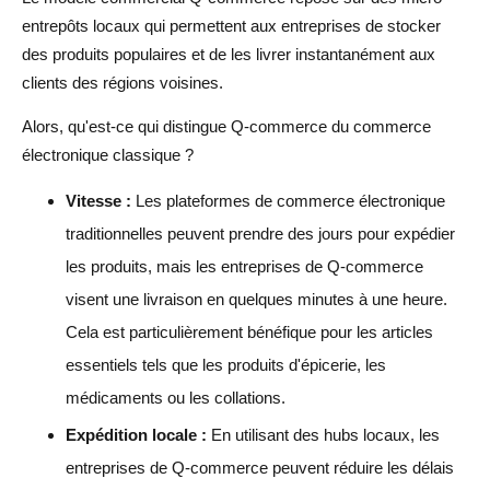
et le commerce rapide ?
entrepôts locaux qui permettent aux entreprises de stocker
des produits populaires et de les livrer instantanément aux
Comment gagner dans le commerce rapide ?
clients des régions voisines.
Quel est un autre nom pour le commerce rapide ?
Alors, qu'est-ce qui distingue Q-commerce du commerce
électronique classique ?
Qu'est-ce que le commerce rapide en termes simples ?
Le commerce rapide est-il l'avenir ?
Vitesse :
Les plateformes de commerce électronique
traditionnelles peuvent prendre des jours pour expédier
les produits, mais les entreprises de Q-commerce
visent une livraison en quelques minutes à une heure.
Cela est particulièrement bénéfique pour les articles
essentiels tels que les produits d'épicerie, les
médicaments ou les collations.
Expédition locale :
En utilisant des hubs locaux, les
entreprises de Q-commerce peuvent réduire les délais