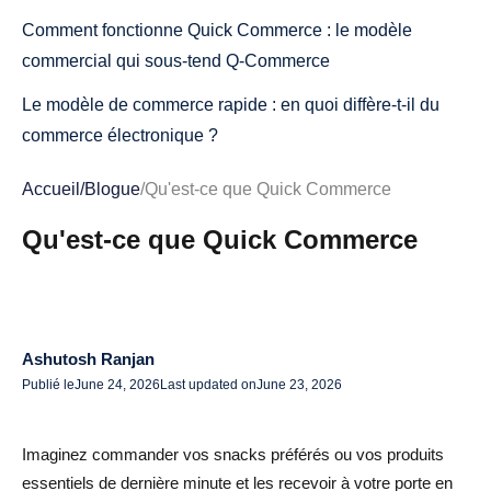
Comment fonctionne Quick Commerce : le modèle
commercial qui sous-tend Q-Commerce
Le modèle de commerce rapide : en quoi diffère-t-il du
commerce électronique ?
Principaux composants de Quick Commerce
Accueil
/
Blogue
/
Qu'est-ce que Quick Commerce
Le rôle de la logistique dans le commerce rapide
Qu'est-ce que Quick Commerce
Commerce rapide et commerce électronique : principales
différences que vous devez connaître
Comparaison des vitesses de livraison : commerce
Ashutosh Ranjan
rapide et commerce électronique
Publié le
June 24, 2026
Last updated on
June 23, 2026
Expérience client dans le domaine du commerce rapide
et du commerce électronique
Imaginez commander vos snacks préférés ou vos produits
essentiels de dernière minute et les recevoir à votre porte en
Coûts opérationnels et marges dans le secteur du