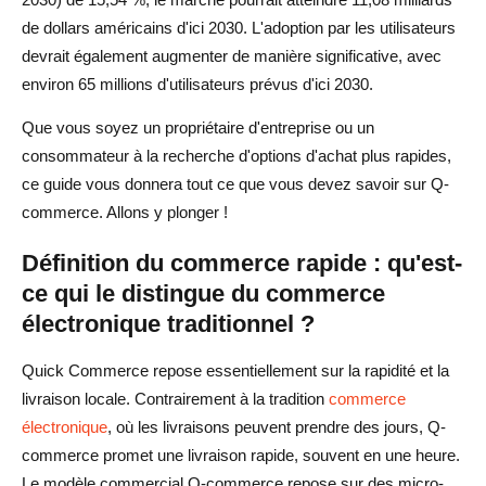
L'avenir du commerce rapide : quelle est la prochaine
de dollars américains d'ici 2030. L'adoption par les utilisateurs
étape pour Q-Commerce ?
devrait également augmenter de manière significative, avec
environ 65 millions d'utilisateurs prévus d'ici 2030.
Les avancées technologiques façonnent le commerce
Que vous soyez un propriétaire d'entreprise ou un
rapide
consommateur à la recherche d'options d'achat plus rapides,
Le rôle de l'IA et de l'automatisation dans l'avenir du
ce guide vous donnera tout ce que vous devez savoir sur Q-
commerce rapide
commerce. Allons y plonger !
Comment les infrastructures urbaines stimuleront la
Définition du commerce rapide : qu'est-
croissance du Q-Commerce
ce qui le distingue du commerce
électronique traditionnel ?
Réflexions finales : le commerce rapide est-il là pour
durer ?
Quick Commerce repose essentiellement sur la rapidité et la
FAQ sur le commerce rapide
livraison locale. Contrairement à la tradition
commerce
électronique
, où les livraisons peuvent prendre des jours, Q-
Qui est le plus grand magasin rapide ?
commerce promet une livraison rapide, souvent en une heure.
Quelle est la différence entre le commerce électronique
Le modèle commercial Q-commerce repose sur des micro-