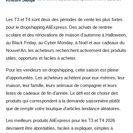
Produits pour animaux de compagnie
Accessoires de mode
Les T3 et T4 sont deux des périodes de vente les plus fortes
pour le dropshipping AliExpress. Des achats de rentrée
Produits de voyage et de rangement
scolaire et des rénovations de maison d'automne à Halloween,
Comment vendre des produits saisonniers AliExpress
au Black Friday, au Cyber Monday, à Noël et aux cadeaux du
avec AliDrop
Nouvel An, les acheteurs recherchent activement des produits
utiles, opportuns et faciles à acheter.
Conseils marketing pour les produits AliExpress du
T3/T4
Pour les vendeurs en dropshipping, cette saison est pleine
d'opportunités. Les acheteurs achètent pour eux-mêmes, leur
Utiliser des angles de campagne saisonniers
maison, leur famille, leurs animaux de compagnie et leurs
listes de cadeaux de fin d'année. Le défi est de choisir des
Créer des vidéos courtes de produits
produits qui correspondent à la demande saisonnière plutôt
Constituer des lots de produits
que de remplir votre boutique d'articles tendance aléatoires.
Erreurs à éviter lors de la vente de produits pour le Q3/Q4
Les meilleurs produits AliExpress pour les T3 et T4 2026
devraient être abordables, faciles à expliquer, simples à
Conclusion