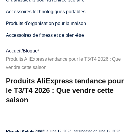
Accessoires technologiques portables
Produits d'organisation pour la maison
Accessoires de fitness et de bien-être
Meilleurs produits AliExpress tendance pour le T4 2026
Accueil
/
Blogue
/
Gadgets cadeaux pour les fêtes
Produits AliExpress tendance pour le T3/T4 2026 : Que
vendre cette saison
Produits de confort hivernal
Produits AliExpress tendance pour
Outils de beauté et de soins personnels
le T3/T4 2026 : Que vendre cette
Décorations de fêtes et articles de fête
saison
Produits pour la cuisine et l'art de recevoir
Catégories annuelles qui fonctionnent aussi bien au
T3/T4
Publié le
June 12, 2026
Last updated on
June 12, 2026
Khushi Saluja