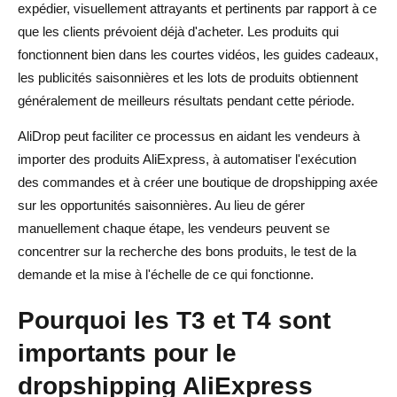
expédier, visuellement attrayants et pertinents par rapport à ce
FAQ sur les produits AliExpress tendance pour les T3/T4
que les clients prévoient déjà d'acheter. Les produits qui
2026
fonctionnent bien dans les courtes vidéos, les guides cadeaux,
les publicités saisonnières et les lots de produits obtiennent
Quels sont les meilleurs produits AliExpress à vendre
généralement de meilleurs résultats pendant cette période.
aux T3 et T4 2026 ?
AliDrop peut faciliter ce processus en aidant les vendeurs à
Quand devrais-je commencer à vendre des produits
importer des produits AliExpress, à automatiser l'exécution
saisonniers pour les T3 et T4 ?
des commandes et à créer une boutique de dropshipping axée
Comment choisir des produits AliExpress rentables pour
sur les opportunités saisonnières. Au lieu de gérer
manuellement chaque étape, les vendeurs peuvent se
le dropshipping saisonnier ?
concentrer sur la recherche des bons produits, le test de la
Les produits de fête sont-ils bons pour le dropshipping
demande et la mise à l'échelle de ce qui fonctionne.
AliExpress ?
Pourquoi les T3 et T4 sont
Comment AliDrop peut-il aider à vendre des produits
importants pour le
AliExpress ?
dropshipping AliExpress