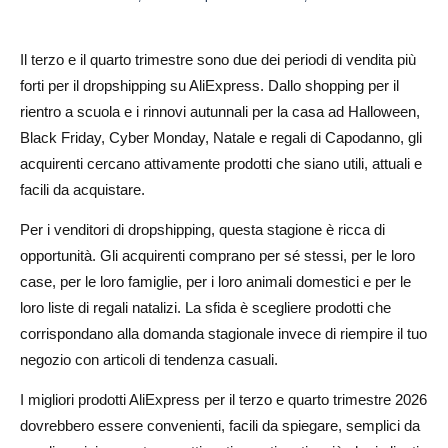
anche nel terzo e quarto trimestre
Prodotti per animali domestici
Il terzo e il quarto trimestre sono due dei periodi di vendita più
forti per il dropshipping su AliExpress. Dallo shopping per il
Accessori di moda
rientro a scuola e i rinnovi autunnali per la casa ad Halloween,
Prodotti per il viaggio e l'organizzazione
Black Friday, Cyber Monday, Natale e regali di Capodanno, gli
acquirenti cercano attivamente prodotti che siano utili, attuali e
Come vendere prodotti stagionali di AliExpress con
facili da acquistare.
AliDrop
Per i venditori di dropshipping, questa stagione è ricca di
Consigli di marketing per i prodotti AliExpress del
opportunità. Gli acquirenti comprano per sé stessi, per le loro
terzo/quarto trimestre
case, per le loro famiglie, per i loro animali domestici e per le
Usa angolazioni di campagna stagionali
loro liste di regali natalizi. La sfida è scegliere prodotti che
corrispondano alla domanda stagionale invece di riempire il tuo
Crea brevi video di prodotto
negozio con articoli di tendenza casuali.
Crea pacchetti di prodotti
I migliori prodotti AliExpress per il terzo e quarto trimestre 2026
Errori da evitare quando si vendono prodotti del
dovrebbero essere convenienti, facili da spiegare, semplici da