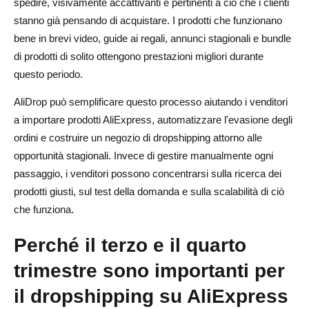
spedire, visivamente accattivanti e pertinenti a ciò che i clienti
terzo/quarto trimestre
stanno già pensando di acquistare. I prodotti che funzionano
Conclusione
bene in brevi video, guide ai regali, annunci stagionali e bundle
di prodotti di solito ottengono prestazioni migliori durante
Domande frequenti sui prodotti AliExpress di tendenza
questo periodo.
per il terzo/quarto trimestre 2026
AliDrop può semplificare questo processo aiutando i venditori
Quali sono i migliori prodotti AliExpress da vendere nel
a importare prodotti AliExpress, automatizzare l'evasione degli
terzo e quarto trimestre del 2026?
ordini e costruire un negozio di dropshipping attorno alle
Quando dovrei iniziare a vendere prodotti stagionali per il
opportunità stagionali. Invece di gestire manualmente ogni
terzo e quarto trimestre?
passaggio, i venditori possono concentrarsi sulla ricerca dei
prodotti giusti, sul test della domanda e sulla scalabilità di ciò
Come scelgo prodotti AliExpress redditizi per il
che funziona.
dropshipping stagionale?
Perché il terzo e il quarto
I prodotti per le festività sono buoni per il dropshipping da
AliExpress?
trimestre sono importanti per
il dropshipping su AliExpress
Come può AliDrop aiutare a vendere prodotti AliExpress?