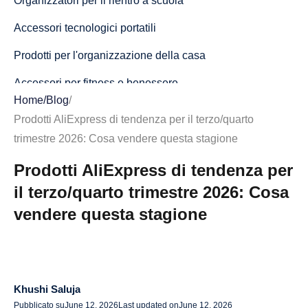
Organizzatori per il rientro a scuola
Accessori tecnologici portatili
Prodotti per l'organizzazione della casa
Accessori per fitness e benessere
Home
/
Blog
/
I migliori prodotti di tendenza su AliExpress per il Q4
Prodotti AliExpress di tendenza per il terzo/quarto
2026
trimestre 2026: Cosa vendere questa stagione
Gadget regalo per le feste
Prodotti AliExpress di tendenza per
Prodotti per il comfort invernale
il terzo/quarto trimestre 2026: Cosa
vendere questa stagione
Strumenti per la bellezza e la cura di sé
Decorazioni Natalizie e Articoli per Feste
Prodotti per la cucina e per l'ospitalità
Khushi Saluja
Categorie valide tutto l'anno che ottengono buoni risultati
Pubblicato su
June 12, 2026
Last updated on
June 12, 2026