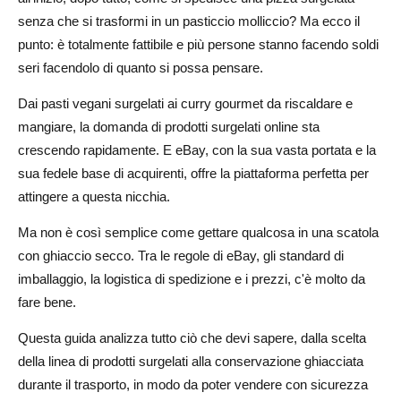
e fornitori di celle frigorifere
senza che si trasformi in un pasticcio molliccio? Ma ecco il
punto: è totalmente fattibile e più persone stanno facendo soldi
Esplorazione del supporto di nicchia di AliDrop per i
seri facendolo di quanto si possa pensare.
venditori di prodotti surgelati
Dai pasti vegani surgelati ai curry gourmet da riscaldare e
Come creare inserzioni eBay che convertono
mangiare, la domanda di prodotti surgelati online sta
effettivamente (Frozen Edition)
crescendo rapidamente. E eBay, con la sua vasta portata e la
Creazione di titoli ottimizzati per la SEO che attirino clic
sua fedele base di acquirenti, offre la piattaforma perfetta per
attingere a questa nicchia.
Descrizioni che vendono l'esperienza, non solo il
prodotto
Ma non è così semplice come gettare qualcosa in una scatola
con ghiaccio secco. Tra le regole di eBay, gli standard di
Strategia per il formato delle inserzioni: prezzo fisso,
imballaggio, la logistica di spedizione e i prezzi, c'è molto da
pacchetti o offerte a tempo limitato
fare bene.
Usare le foto per creare fiducia e brama
Questa guida analizza tutto ciò che devi sapere, dalla scelta
della linea di prodotti surgelati alla conservazione ghiacciata
Come spedire alimenti surgelati senza che si sciolgano o
durante il trasporto, in modo da poter vendere con sicurezza
causino rimborsi