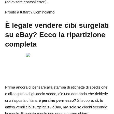
(ed evitare costosi errori).
Imballaggio che funziona: ghiaccio secco, confezioni di
Pronto a tuffarti? Cominciamo
gel e fodere isolanti
È legale vendere cibi surgelati
Opzioni di spedizione: veloci, tracciabili e compatibili con
la catena del freddo
su eBay? Ecco la ripartizione
Creazione di un sistema di spedizione in 1 giorno
completa
Rimborsi, articoli fusi e disastri di spedizione: la
prevenzione prima di tutto
Considerazioni finali: dalla prima quotazione al marchio
di surgelati
Domande frequenti su come vendere cibi surgelati su
Prima ancora di pensare alla stampa di etichette di spedizione
eBay
o all'acquisto di ghiaccio secco, c'è una domanda che richiede
una risposta chiara:
è persino permesso?
Si scopre, sì, tu
Quali alimenti deperibili possono essere venduti su
lattina
vendi cibi surgelati su eBay, ma solo se giochi secondo
eBay?
le regole. E queste regole non sono sempre chiare.