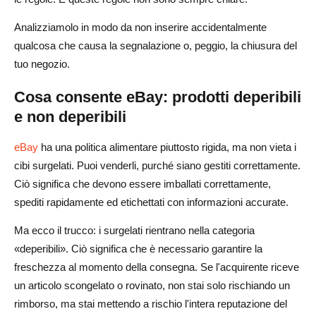
Ho bisogno di una licenza per vendere pasti surgelati fatti
Analizziamolo in modo da non inserire accidentalmente
in casa su eBay?
qualcosa che causa la segnalazione o, peggio, la chiusura del
tuo negozio.
Come devono essere elencati gli alimenti surgelati per
evitare l'asporto?
Cosa consente eBay: prodotti deperibili
Quali sono i metodi di spedizione migliori per i surgelati?
e non deperibili
Cosa succede se un acquirente riceve cibo scongelato o
eBay
ha una politica alimentare piuttosto rigida, ma non vieta i
si lamenta del deterioramento?
cibi surgelati. Puoi venderli, purché siano gestiti correttamente.
Ciò significa che devono essere imballati correttamente,
spediti rapidamente ed etichettati con informazioni accurate.
Ma ecco il trucco: i surgelati rientrano nella categoria
«deperibili». Ciò significa che è necessario garantire la
freschezza al momento della consegna. Se l'acquirente riceve
un articolo scongelato o rovinato, non stai solo rischiando un
rimborso, ma stai mettendo a rischio l'intera reputazione del