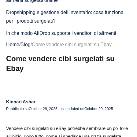
alimenti surgelati online
Dropshipping e gestione dell'inventario: cosa funziona
per i prodotti surgelati?
In che modo AliDrop supporta i venditori di alimenti
surgelati con un'infrastruttura intelligente
Home
/
Blog
/
Come vendere cibi surgelati su Ebay
Approvvigionamento locale vs evasione centralizzata
Come vendere cibi surgelati su
Istantanea del caso: espansione di un'azienda di pasti
Ebay
surgelati con Hybrid Fulfillment
Procurarsi alimenti surgelati che vendono bene su eBay
Le nicchie di alimenti surgelati più vendute su eBay
Kinnari Ashar
Pubblicato su
October 29, 2025
Last updated on
October 29, 2025
Etichetta privata e vendita all'ingrosso: cosa è scalabile
in modo sostenibile?
Vendere cibi surgelati su eBay potrebbe sembrare un po' folle
Collaborazione con co-confezionatori alimentari certificati
all'inizio, dopo tutto, come si spedisce una pizza surgelata