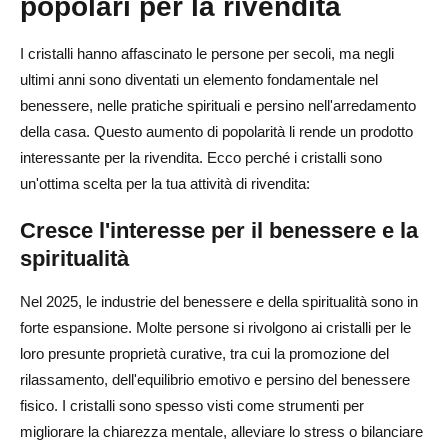
popolari per la rivendita
Quali tipi di cristalli sono i più redditizi da vendere?
I cristalli hanno affascinato le persone per secoli, ma negli
Qual è il posto migliore per acquistare cristalli
ultimi anni sono diventati un elemento fondamentale nel
all'ingrosso?
benessere, nelle pratiche spirituali e persino nell'arredamento
della casa. Questo aumento di popolarità li rende un prodotto
È necessario acquistare cristalli all'ingrosso per venderli
interessante per la rivendita. Ecco perché i cristalli sono
a scopo di lucro?
un'ottima scelta per la tua attività di rivendita:
Come posso stabilire il prezzo dei cristalli per la
Cresce l'interesse per il benessere e la
rivendita?
spiritualità
Come posso commercializzare i miei cristalli in modo
efficace?
Nel 2025, le industrie del benessere e della spiritualità sono in
forte espansione. Molte persone si rivolgono ai cristalli per le
loro presunte proprietà curative, tra cui la promozione del
rilassamento, dell'equilibrio emotivo e persino del benessere
fisico. I cristalli sono spesso visti come strumenti per
migliorare la chiarezza mentale, alleviare lo stress o bilanciare