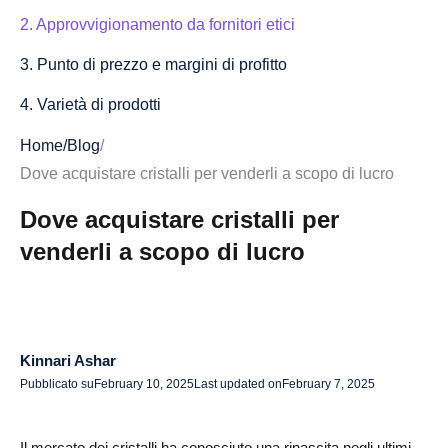
2. Approvvigionamento da fornitori etici
3. Punto di prezzo e margini di profitto
4. Varietà di prodotti
Dove acquistare cristalli per venderli a scopo di lucro
Home
/
Blog
/
Dove acquistare cristalli per venderli a scopo di lucro
1. Fornitori all'ingrosso di cristalli
Dove acquistare cristalli per
2. Mercati online
venderli a scopo di lucro
3. Miniere di cristallo e acquisti minerari diretti
4. Aste di pietre preziose e vendite immobiliari
Come vendere cristalli a scopo di lucro
Kinnari Ashar
1. Negozi online e piattaforme di e-commerce
Pubblicato su
February 10, 2025
Last updated on
February 7, 2025
2. Negozi di cristalli e mercatini locali
Il mercato dei cristalli ha conosciuto una rinascita negli ultimi