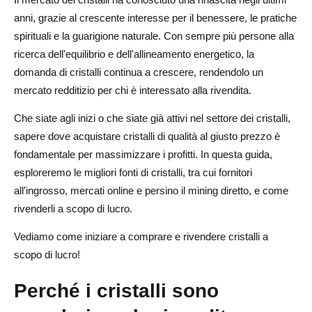
3. Social media e influencer marketing
anni, grazie al crescente interesse per il benessere, le pratiche
spirituali e la guarigione naturale. Con sempre più persone alla
4. Rivendita all'ingrosso
ricerca dell'equilibrio e dell'allineamento energetico, la
Suggerimenti per il successo nel settore della rivendita di
domanda di cristalli continua a crescere, rendendolo un
cristalli
mercato redditizio per chi è interessato alla rivendita.
1. Commercializza efficacemente i tuoi cristalli
Che siate agli inizi o che siate già attivi nel settore dei cristalli,
sapere dove acquistare cristalli di qualità al giusto prezzo è
2. Offri un eccellente servizio clienti
fondamentale per massimizzare i profitti. In questa guida,
3. Costruisci una forte presenza online
esploreremo le migliori fonti di cristalli, tra cui fornitori
all'ingrosso, mercati online e persino il mining diretto, e come
4. Resta informato sulle tendenze
rivenderli a scopo di lucro.
5. Offri set di cristalli e pacchetti regalo
Vediamo come iniziare a comprare e rivendere cristalli a
Conclusione
scopo di lucro!
Domande frequenti sull'acquisto di cristalli da vendere a
Perché i cristalli sono
scopo di lucro