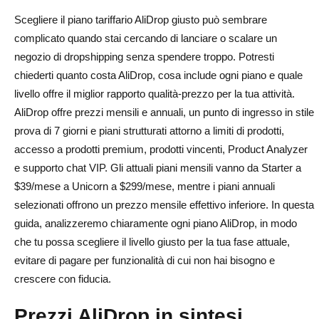
AliDrop offre sconti annuali?
Scegliere il piano tariffario AliDrop giusto può sembrare
complicato quando stai cercando di lanciare o scalare un
AliDrop ne vale la pena per i nuovi dropshipper?
negozio di dropshipping senza spendere troppo. Potresti
Qual è il miglior piano AliDrop per la scalabilità?
chiederti quanto costa AliDrop, cosa include ogni piano e quale
livello offre il miglior rapporto qualità-prezzo per la tua attività.
AliDrop offre prezzi mensili e annuali, un punto di ingresso in stile
prova di 7 giorni e piani strutturati attorno a limiti di prodotti,
accesso a prodotti premium, prodotti vincenti, Product Analyzer
e supporto chat VIP. Gli attuali piani mensili vanno da Starter a
$39/mese a Unicorn a $299/mese, mentre i piani annuali
selezionati offrono un prezzo mensile effettivo inferiore. In questa
guida, analizzeremo chiaramente ogni piano AliDrop, in modo
che tu possa scegliere il livello giusto per la tua fase attuale,
evitare di pagare per funzionalità di cui non hai bisogno e
crescere con fiducia.
Prezzi AliDrop in sintesi