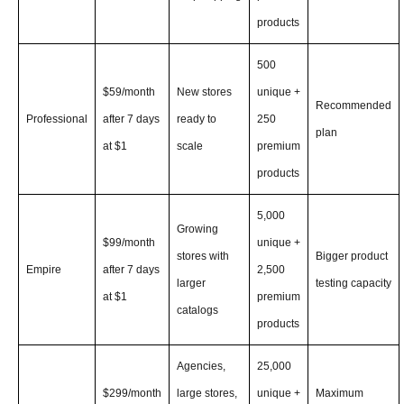
products
500
$59/month
New stores
unique +
Recommended
Professional
after 7 days
ready to
250
plan
at $1
scale
premium
products
5,000
Growing
$99/month
unique +
stores with
Bigger product
Empire
after 7 days
2,500
larger
testing capacity
at $1
premium
catalogs
products
Agencies,
25,000
$299/month
large stores,
unique +
Maximum