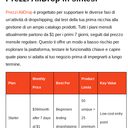
Prezzi AliDrop
è progettato per supportare le diverse fasi di
un'attività di dropshipping, dal test della tua prima nicchia alla
gestione di un ampio catalogo prodotti. Tutti i piani mensili
attualmente partono da $1 per i primi 7 giorni, seguiti dal prezzo
mensile regolare. Questo ti offre un modo a basso rischio per
esplorare la piattaforma, testare le funzionalità chiave e capire
quale piano si adatta al tuo negozio prima di impegnarti a lungo
termine.
Monthly
Product
Plan
Best For
Key Value
Price
Limits
50
$39/month
Beginners
unique +
Low-cost entry
Starter
after 7 days
testing
25
point
at $1
dropshipping
premium