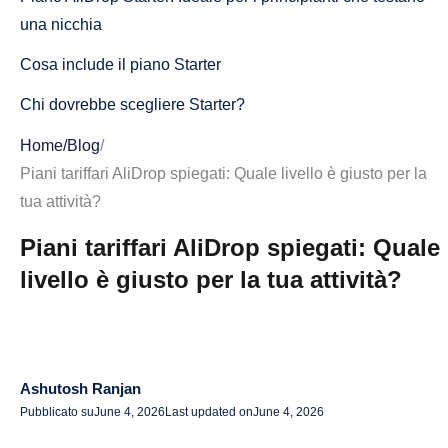
una nicchia
Cosa include il piano Starter
Chi dovrebbe scegliere Starter?
Quando Starter potrebbe risultare limitato
Home
/
Blog
/
Piani tariffari AliDrop spiegati: Quale livello è giusto per la
Domande Frequenti sui Piani Tariffari di AliDrop
tua attività?
Qual è il prezzo di AliDrop?
Piani tariffari AliDrop spiegati: Quale
AliDrop offre una prova gratuita?
livello è giusto per la tua attività?
Quale piano AliDrop è il migliore per i principianti?
Quale piano AliDrop è consigliato?
Posso fare l'upgrade del mio piano AliDrop in seguito?
Ashutosh Ranjan
Pubblicato su
June 4, 2026
Last updated on
June 4, 2026
Ci sono costi nascosti con AliDrop?