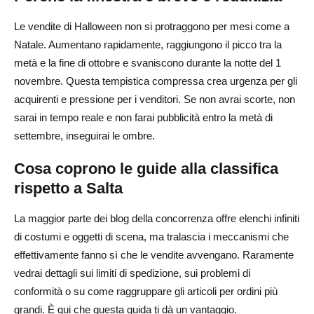
Livelli di budget
Le vendite di Halloween non si protraggono per mesi come a
Natale. Aumentano rapidamente, raggiungono il picco tra la
Guardrail KPI
metà e la fine di ottobre e svaniscono durante la notte del 1
novembre. Questa tempistica compressa crea urgenza per gli
Conclusione: il tuo manuale di Halloween 2025 a scopo
acquirenti e pressione per i venditori. Se non avrai scorte, non
di lucro
sarai in tempo reale e non farai pubblicità entro la metà di
Domande frequenti sui prodotti di dropshipping
settembre, inseguirai le ombre.
indispensabili per il tuo negozio
Cosa coprono le guide alla classifica
Quali sono i migliori prodotti di Halloween da spedire in
rispetto a Salta
dropshipping nel 2025?
La maggior parte dei blog della concorrenza offre elenchi infiniti
Quando devo iniziare a vendere prodotti per Halloween?
di costumi e oggetti di scena, ma tralascia i meccanismi che
Quali articoli di Halloween vengono spediti velocemente
effettivamente fanno sì che le vendite avvengano. Raramente
e hanno meno resi?
vedrai dettagli sui limiti di spedizione, sui problemi di
conformità o su come raggruppare gli articoli per ordini più
Dove posso reperire fornitori affidabili di Halloween per
grandi. È qui che questa guida ti dà un vantaggio.