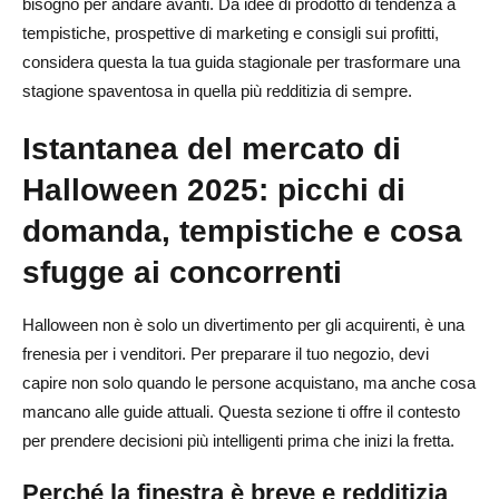
bisogno per andare avanti. Da idee di prodotto di tendenza a
esempi funzionanti)
tempistiche, prospettive di marketing e consigli sui profitti,
considera questa la tua guida stagionale per trasformare una
Obiettivi di margine di categoria
stagione spaventosa in quella più redditizia di sempre.
Esempio 1: maschera di testo LED
Istantanea del mercato di
Esempio 2: pacchetto Outdoor Yard
Halloween 2025: picchi di
Buffer per resi e rotture
domanda, tempistiche e cosa
Creatività che converte: Hooks, Shot List e Script per
sfugge ai concorrenti
canale
Elenchi di immagini UGC (pronti per il copia e incolla)
Halloween non è solo un divertimento per gli acquirenti, è una
frenesia per i venditori. Per preparare il tuo negozio, devi
Ganci e angoli di Archetype
capire non solo quando le persone acquistano, ma anche cosa
Ricette del canale
mancano alle guide attuali. Questa sezione ti offre il contesto
per prendere decisioni più intelligenti prima che inizi la fretta.
Mix di annunci e livelli di budget (Starter, Growth, Scale)
Perché la finestra è breve e redditizia
Da dove iniziare