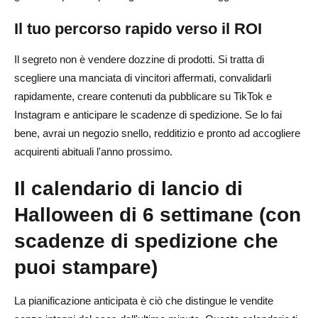
spedizioni veloci?
Il tuo percorso rapido verso il ROI
Come posso commercializzare i prodotti di Halloween
per ottenere risultati rapidi?
Il segreto non è vendere dozzine di prodotti. Si tratta di
scegliere una manciata di vincitori affermati, convalidarli
rapidamente, creare contenuti da pubblicare su TikTok e
Instagram e anticipare le scadenze di spedizione. Se lo fai
bene, avrai un negozio snello, redditizio e pronto ad accogliere
acquirenti abituali l'anno prossimo.
Il calendario di lancio di
Halloween di 6 settimane (con
scadenze di spedizione che
puoi stampare)
La pianificazione anticipata è ciò che distingue le vendite