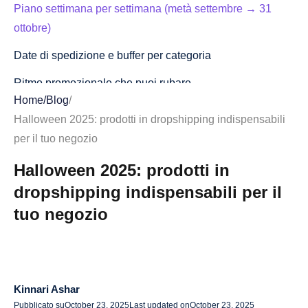
Piano settimana per settimana (metà settembre → 31
ottobre)
Date di spedizione e buffer per categoria
Ritmo promozionale che puoi rubare
Home
/
Blog
/
Archetipi dei clienti che convertono (e gli stack di prodotti
Halloween 2025: prodotti in dropshipping indispensabili
che acquistano)
per il tuo negozio
Organizzatori di feste e home stylist
Halloween 2025: prodotti in
Famiglie con bambini
dropshipping indispensabili per il
tuo negozio
Genitori di animali domestici
Acquirenti dell'ultimo minuto
Ventilatori per esterni e decorazioni per auto
Kinnari Ashar
30 prodotti per Halloween con angoli, pacchetti e scale
Pubblicato su
October 23, 2025
Last updated on
October 23, 2025