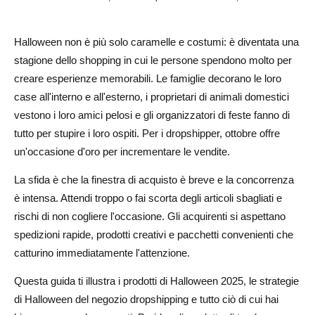
AOV
Arredamento ad alto impatto
Halloween non è più solo caramelle e costumi: è diventata una
stagione dello shopping in cui le persone spendono molto per
Abbigliamento indossabile e costumi rapidi
creare esperienze memorabili. Le famiglie decorano le loro
Divertimento fai-da-te e in famiglia
case all'interno e all'esterno, i proprietari di animali domestici
vestono i loro amici pelosi e gli organizzatori di feste fanno di
Animali domestici (Easy Virality)
tutto per stupire i loro ospiti. Per i dropshipper, ottobre offre
Forniture per feste
un'occasione d'oro per incrementare le vendite.
Convalida rapidamente i vincitori: un manuale di 30
La sfida è che la finestra di acquisto è breve e la concorrenza
minuti per la valutazione dei prodotti
è intensa. Attendi troppo o fai scorta degli articoli sbagliati e
rischi di non cogliere l'occasione. Gli acquirenti si aspettano
Il filtro E.A.S.Y.
spedizioni rapide, prodotti creativi e pacchetti convenienti che
Controlli rapidi delle bozze
catturino immediatamente l'attenzione.
Perché la convalida rapida è importante
Questa guida ti illustra i prodotti di Halloween 2025, le strategie
di Halloween del negozio dropshipping e tutto ciò di cui hai
Prezzi, margini e matematica dei pacchetti (con due