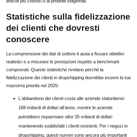
articoli più costosi o ai prodotti stagionali.
Quali strategie di fidelizzazione dei clienti funzionano
Statistiche sulla fidelizzazione
meglio per i negozi dropshipping?
dei clienti che dovresti
Quanto tempo devo aspettare prima di provare a
conoscere
riconquistare i clienti inattivi?
Che ruolo gioca la qualità del prodotto nella
La comprensione dei dati di settore ti aiuta a fissare obiettivi
fidelizzazione dei clienti in dropshipping?
realistici e a misurare le prestazioni rispetto a benchmark
comprovati. Queste statistiche rivelano perché la
Come posso migliorare la fidelizzazione dei clienti senza
fidelizzazione dei clienti in dropshipping dovrebbe essere la tua
aumentare significativamente i costi?
massima priorità nel 2025:
L'abbandono dei clienti costa alle aziende statunitensi
168 miliardi di dollari all'anno, mentre le aziende
potrebbero risparmiare oltre 35 miliardi di dollari
mantenendo soddisfatti i clienti esistenti. Per i negozi in
dropshipping, questi numeri sono ancora più importanti