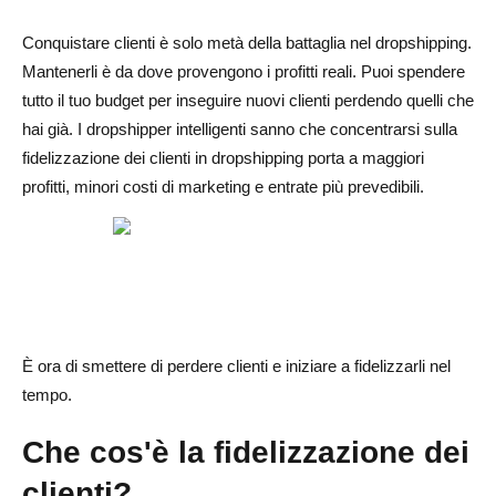
dropshipping
Conquistare clienti è solo metà della battaglia nel dropshipping.
Ottimizzazione dell'esperienza post-acquisto
Mantenerli è da dove provengono i profitti reali. Puoi spendere
Email marketing per la fidelizzazione dei clienti in
tutto il tuo budget per inseguire nuovi clienti perdendo quelli che
dropshipping
hai già. I dropshipper intelligenti sanno che concentrarsi sulla
fidelizzazione dei clienti in dropshipping porta a maggiori
Eccellente assistenza clienti
profitti, minori costi di marketing e entrate più prevedibili.
Strategie di personalizzazione
Strumenti e app che puoi utilizzare per aumentare la
fidelizzazione dei clienti
Piattaforme di email marketing
È ora di smettere di perdere clienti e iniziare a fidelizzarli nel
Strumenti per il servizio clienti
tempo.
Alidrop per la fidelizzazione dei clienti in dropshipping
Che cos'è la fidelizzazione dei
12 strategie vincenti per la fidelizzazione dei clienti per le
clienti?