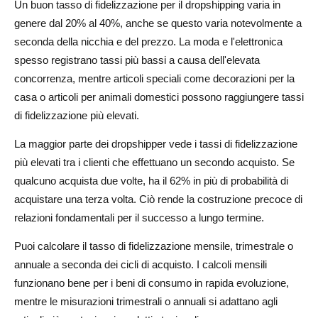
Un buon tasso di fidelizzazione per il dropshipping varia in
genere dal 20% al 40%, anche se questo varia notevolmente a
Concentrarsi sulla garanzia della qualità
seconda della nicchia e del prezzo. La moda e l'elettronica
Errori da evitare nel fidelizzare i clienti
spesso registrano tassi più bassi a causa dell'elevata
concorrenza, mentre articoli speciali come decorazioni per la
Comunicazione eccessiva
casa o articoli per animali domestici possono raggiungere tassi
Trascurare il servizio clienti
di fidelizzazione più elevati.
Ignorare feedback e dati
La maggior parte dei dropshipper vede i tassi di fidelizzazione
più elevati tra i clienti che effettuano un secondo acquisto. Se
Conclusione
qualcuno acquista due volte, ha il 62% in più di probabilità di
Domande frequenti sulla fidelizzazione clienti in
acquistare una terza volta. Ciò rende la costruzione precoce di
dropshipping
relazioni fondamentali per il successo a lungo termine.
Qual è un buon tasso di fidelizzazione dei clienti per le
Puoi calcolare il tasso di fidelizzazione mensile, trimestrale o
aziende di dropshipping?
annuale a seconda dei cicli di acquisto. I calcoli mensili
funzionano bene per i beni di consumo in rapida evoluzione,
Come posso calcolare con precisione il tasso di
mentre le misurazioni trimestrali o annuali si adattano agli
fidelizzazione dei miei clienti in dropshipping?