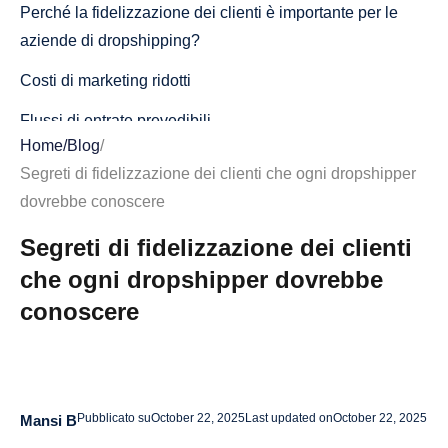
Perché la fidelizzazione dei clienti è importante per le
aziende di dropshipping?
Costi di marketing ridotti
Flussi di entrate prevedibili
Home
/
Blog
/
Valori di ordine più elevati
Segreti di fidelizzazione dei clienti che ogni dropshipper
Che aspetto ha la fidelizzazione dei clienti buona o
dovrebbe conoscere
cattiva?
Segreti di fidelizzazione dei clienti
Buoni indicatori di ritenzione
che ogni dropshipper dovrebbe
conoscere
Segnali premonitori di scarsa ritenzione
Esempi di fidelizzazione dei clienti per i dropshipper
Esempi di strategie di conservazione
Pubblicato su
October 22, 2025
Last updated on
October 22, 2025
Mansi B
Come migliorare la fidelizzazione dei clienti nel