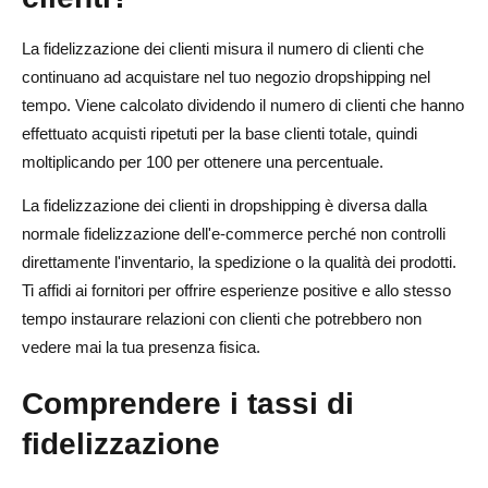
aziende di dropshipping
Personalizza le interazioni
La fidelizzazione dei clienti misura il numero di clienti che
continuano ad acquistare nel tuo negozio dropshipping nel
Incentivare la fedeltà
tempo. Viene calcolato dividendo il numero di clienti che hanno
effettuato acquisti ripetuti per la base clienti totale, quindi
Raccogli il feedback dei clienti
moltiplicando per 100 per ottenere una percentuale.
Offri supporto omnicanale
La fidelizzazione dei clienti in dropshipping è diversa dalla
Usa il contesto e fornisci una migliore assistenza clienti
normale fidelizzazione dell'e-commerce perché non controlli
direttamente l'inventario, la spedizione o la qualità dei prodotti.
Crea contenuti a valore aggiunto
Ti affidi ai fornitori per offrire esperienze positive e allo stesso
Implementazione di strategie di retention pricing
tempo instaurare relazioni con clienti che potrebbero non
vedere mai la tua presenza fisica.
Costruisci una prova sociale
Comprendere i tassi di
Ottimizza l'esperienza mobile
fidelizzazione
Monitora e rispondi al comportamento dei clienti
Crea campagne di fidelizzazione stagionali