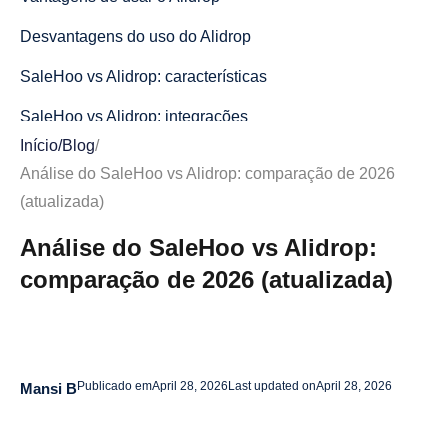
Desvantagens do uso do Alidrop
SaleHoo vs Alidrop: características
SaleHoo vs Alidrop: integrações
Início
/
Blog
/
SaleHoo vs Alidrop: produtos e nichos de dropshipping
Análise do SaleHoo vs Alidrop: comparação de 2026
SaleHoo vs Alidrop: preços
(atualizada)
SaleHoo vs Alidrop: envio, devoluções e reembolsos
Análise do SaleHoo vs Alidrop:
comparação de 2026 (atualizada)
SaleHoo vs Alidrop: interface de usuário e facilidade de
uso
SaleHoo vs Alidrop: O veredicto?
Conclusão
Publicado em
April 28, 2026
Last updated on
April 28, 2026
Mansi B
Perguntas frequentes sobre a avaliação de SaleHoo vs