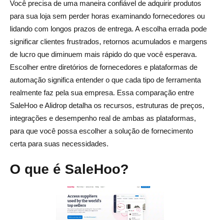
Alidrop
Você precisa de uma maneira confiável de adquirir produtos
para sua loja sem perder horas examinando fornecedores ou
Posso usar o SaleHoo e o Alidrop juntos na minha loja?
lidando com longos prazos de entrega. A escolha errada pode
Qual plataforma oferece prazos de envio mais rápidos
significar clientes frustrados, retornos acumulados e margens
de lucro que diminuem mais rápido do que você esperava.
para os clientes?
Escolher entre diretórios de fornecedores e plataformas de
Essas plataformas lidam com devoluções e reembolsos
automação significa entender o que cada tipo de ferramenta
de clientes?
realmente faz pela sua empresa. Essa comparação entre
SaleHoo e Alidrop detalha os recursos, estruturas de preços,
Qual ferramenta é melhor para iniciantes sem
integrações e desempenho real de ambas as plataformas,
experiência em comércio eletrônico?
para que você possa escolher a solução de fornecimento
Posso testar produtos de ambas as plataformas antes de
certa para suas necessidades.
me comprometer com um plano pago?
O que é SaleHoo?
Como as estruturas de preços são comparadas para
usuários de longo prazo?