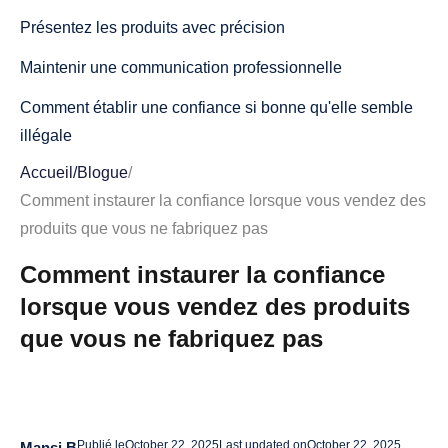
Présentez les produits avec précision
Maintenir une communication professionnelle
Comment établir une confiance si bonne qu'elle semble
illégale
Accueil
/
Blogue
/
Montrez votre côté humain
Comment instaurer la confiance lorsque vous vendez des
Dépassez les attentes des clients
produits que vous ne fabriquez pas
Renforcer l'autorité grâce à l'expertise
Comment instaurer la confiance
Meilleures techniques pour renforcer la confiance lors de
lorsque vous vendez des produits
la vente de produits que vous ne fabriquez pas
que vous ne fabriquez pas
Afficher la preuve sociale en évidence
Créez des sections FAQ complètes
Implémenter des badges de confiance et des signaux de
Publié le
October 22, 2025
Last updated on
October 22, 2025
Mansi B