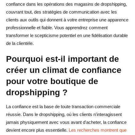
confiance dans les opérations des magasins de dropshipping,
N'inventez rien à propos de votre entreprise
couvrant tout, des stratégies de communication avec les
clients aux outils qui donnent à votre entreprise une apparence
N'ignorez pas les évaluations des magasins en ligne
professionnelle et fiable. Vous apprendrez comment
Ne répondez pas lentement
transformer le scepticisme potentiel en une fidélisation durable
de la clientèle.
N'utilisez pas tout le temps des éléments générés par l'IA
Pourquoi est-il important de
N'esquivez pas les commentaires négatifs
créer un climat de confiance
N'ignorez pas les publicités et le contenu
pour votre boutique de
Vos clients découvriront-ils un jour et apprendront-ils à ne
dropshipping ?
pas mentir
Adressez le dropshipping directement lorsqu'on vous le
La confiance est la base de toute transaction commerciale
demande
réussie. Dans le dropshipping, où les clients n'interagissent
jamais physiquement avec vous avant d'acheter, la confiance
Concentrez-vous sur la valeur plutôt que sur le modèle
devient encore plus essentielle.
Les recherches montrent que
commercial