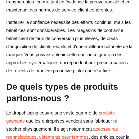
transparentes, en mettant en évidence la preuve sociale et en
montrer mon visage ou mes informations personnelles ?
maintenant des normes de service client cohérentes.
Dois-je mentionner le nom de mes fournisseurs dans les
Instaurer la confiance nécessite des efforts continus, mais les
descriptions de produits ou les supports marketing ?
bénéfices sont considérables. Les magasins de confiance
bénéficient de taux de conversion plus élevés, de coûts
Est-il préférable de proposer des remboursements ou des
d'acquisition de clients réduits et d'une meilleure notoriété de la
échanges lors de la gestion des retours en
marque. Vous pouvez obtenir cette confiance grâce à des
dropshipping ?
approches systématiques qui répondent aux préoccupations
des clients de manière proactive plutôt que réactive.
De quels types de produits
parlons-nous ?
Le dropshipping couvre une vaste gamme de
produits
gagnants
que les entreprises vendent sans fabriquer ni
stocker physiquement. Il s'agit notamment
accessoires
technologiques
,
vêtements pour femmes
, des articles pour la