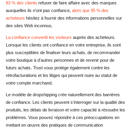
83 % des clients
refuser de faire affaire avec des marques
Faites preuve de transparence en matière d'expédition et
auxquelles ils n'ont pas confiance,
alors que 95 % des
d'expédition
acheteurs
hésitez à fournir des informations personnelles sur
des sites Web inconnus.
Gérez les problèmes de manière professionnelle
La confiance convertit les visiteurs
auprès des acheteurs.
Conclusion
Lorsque les clients ont confiance en votre entreprise, ils sont
FAQ sur la confiance dans le dropshipping
plus susceptibles de finaliser leurs achats, de recommander
votre boutique à d'autres personnes et de revenir pour de
Combien de temps faut-il généralement pour gagner la
futurs achats. Trust vous protège également contre les
confiance des clients dans une nouvelle boutique
rétrofacturations et les litiges qui peuvent nuire au statut de
dropshipping ?
votre compte marchand.
Puis-je utiliser les témoignages des autres clients de
Le modèle de dropshipping crée naturellement des barrières
mon fournisseur ?
de confiance. Les clients peuvent s'interroger sur la qualité des
produits, les délais de livraison et votre capacité à résoudre les
Que dois-je faire si un client découvre que mes produits
problèmes. Vous pouvez répondre à ces préoccupations en
sont moins chers sur AliExpress ?
mettant en œuvre des pratiques de communication
Comment puis-je établir un climat de confiance sans