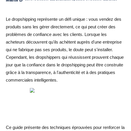
sécurité
Maintenez des conceptions de site professionnelles
Le dropshipping représente un défi unique : vous vendez des
cohérentes
produits sans les gérer directement, ce qui peut créer des
problèmes de confiance avec les clients. Lorsque les
Personnalisez les interactions avec les clients
acheteurs découvrent qu'ils achètent auprès d'une entreprise
qui ne fabrique pas ses produits, le doute peut s'installer.
Outils et services que vous pouvez utiliser pour renforcer
Cependant, les dropshippers qui réussissent prouvent chaque
la confiance dans la vente de vos produits
jour que la confiance dans le dropshipping peut être construite
Outils de preuve sociale
grâce à la transparence, à l'authenticité et à des pratiques
commerciales intelligentes.
Systèmes de gestion des avis
Automatisation du service client
Badge de confiance et services de sécurité
Outils d'analyse et de surveillance
Ce guide présente des techniques éprouvées pour renforcer la
Les principales erreurs à éviter pour tuer la confiance