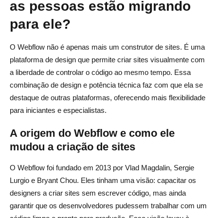
as pessoas estão migrando
Por que agências e freelancers preferem o Webflow para
para ele?
clientes
Considerações finais: o Webflow é a plataforma certa
O Webflow não é apenas mais um construtor de sites. É uma
plataforma de design que permite criar sites visualmente com
para você?
a liberdade de controlar o código ao mesmo tempo. Essa
Perguntas frequentes sobre o Webflow
combinação de design e potência técnica faz com que ela se
destaque de outras plataformas, oferecendo mais flexibilidade
Para que é usado o Webflow?
para iniciantes e especialistas.
O Webflow é gratuito para usar?
A origem do Webflow e como ele
Quem deve usar o Webflow?
mudou a criação de sites
Quais são as limitações do Webflow?
O Webflow foi fundado em 2013 por Vlad Magdalin, Sergie
Posso usar o Webflow sem experiência em codificação?
Lurgio e Bryant Chou. Eles tinham uma visão: capacitar os
designers a criar sites sem escrever código, mas ainda
garantir que os desenvolvedores pudessem trabalhar com um