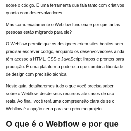
Planos do site versus planos do espaço de trabalho: qual
sobre o código. É uma ferramenta que fala tanto com criativos
é a diferença?
quanto com desenvolvedores.
Preços e escalabilidade de comércio eletrônico para
Mas como exatamente o Webflow funciona e por que tantas
empresas
pessoas estão migrando para ele?
O Webflow é caro em comparação com o WordPress e o
O Webflow permite que os designers criem sites bonitos sem
Wix?
precisar escrever código, enquanto os desenvolvedores ainda
têm acesso a HTML, CSS e JavaScript limpos e prontos para
Webflow versus concorrentes — qual plataforma você
produção. É uma plataforma poderosa que combina liberdade
deve escolher?
de design com precisão técnica.
Webflow versus WordPress — Plugins versus controle
Neste guia, detalharemos tudo o que você precisa saber
visual
sobre o Webflow, desde seus recursos até casos de uso
Webflow versus Shopify — liberdade de design versus
reais. Ao final, você terá uma compreensão clara de se o
poder de comércio eletrônico
Webflow é a opção certa para seu próximo projeto.
Webflow versus Wix e Squarespace — facilidade de uso
O que é o Webflow e por que
versus flexibilidade