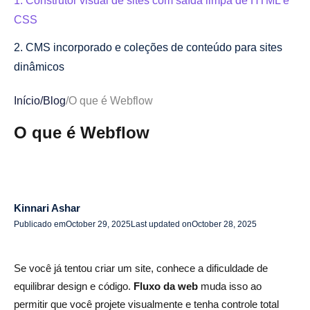
1. Construtor visual de sites com saída limpa de HTML e
CSS
2. CMS incorporado e coleções de conteúdo para sites
dinâmicos
3. Recursos de SEO e desempenho que impulsionam os
Início
/
Blog
/
O que é Webflow
rankings
O que é Webflow
4. Hospedagem, segurança e escalabilidade sem plug-
ins extras
5. Capacidades de comércio eletrônico — Como o
Webflow lida com lojas on-line
Kinnari Ashar
Publicado em
October 29, 2025
Last updated on
October 28, 2025
Explicação dos planos de preços do Webflow (vale a
pena o custo?)
Se você já tentou criar um site, conhece a dificuldade de
Plano gratuito e o que está incluído
equilibrar design e código.
Fluxo da web
muda isso ao
permitir que você projete visualmente e tenha controle total