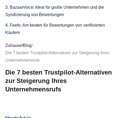
3. Bazaarvoice: Ideal für große Unternehmen und die
Syndizierung von Bewertungen
4. Feefo: Am besten für Bewertungen von verifizierten
Käufern
5. ResellerRatings: Am besten für Online-Händler
Zuhause
/
Blog
/
Die 7 besten Trustpilot-Alternativen zur Steigerung Ihres
6. Stamped.io: Am besten für Shopify-Shops mit kleinem
Unternehmensrufs
Budget
Die 7 besten Trustpilot-Alternativen
7. Loox: Am besten für Visual Social Proof
zur Steigerung Ihres
Warum sollten Sie Trustpilot-Alternativen in Betracht
Unternehmensrufs
ziehen?
1. Hohe Preise für Premium-Funktionen
2. Strenge Inhaltsrichtlinien und Beschwerden über das
Entfernen von Bewertungen
Khushi Saluja