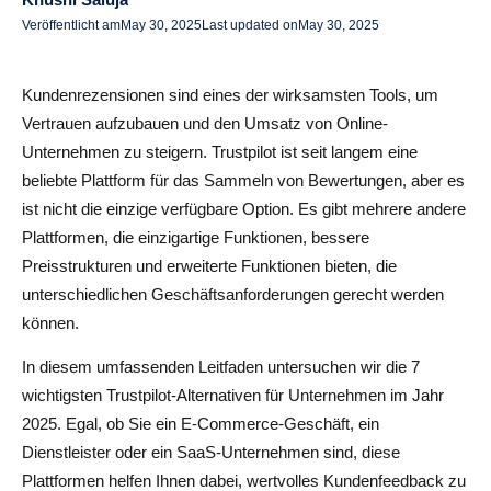
Veröffentlicht am
May 30, 2025
Last updated on
May 30, 2025
3. Eingeschränkte Anpassungsmöglichkeiten für Widgets
und Branding
Kundenrezensionen sind eines der wirksamsten Tools, um
4. Bessere Integrationen mit Nischenplattformen
Vertrauen aufzubauen und den Umsatz von Online-
Unternehmen zu steigern. Trustpilot ist seit langem eine
5. Mehr Kontrolle über die Erfassung von Bewertungen
beliebte Plattform für das Sammeln von Bewertungen, aber es
6. Verbesserter Kundensupport
ist nicht die einzige verfügbare Option. Es gibt mehrere andere
Plattformen, die einzigartige Funktionen, bessere
7. Umfangreicher Funktionsumfang für einen niedrigeren
Preisstrukturen und erweiterte Funktionen bieten, die
Preis
unterschiedlichen Geschäftsanforderungen gerecht werden
können.
Fazit: Auswahl der richtigen Bewertungsplattform
In diesem umfassenden Leitfaden untersuchen wir die 7
Häufig gestellte Fragen zu Trustpilot-Alternativen
wichtigsten Trustpilot-Alternativen für Unternehmen im Jahr
Gibt es eine andere Seite wie Trustpilot?
2025. Egal, ob Sie ein E-Commerce-Geschäft, ein
Dienstleister oder ein SaaS-Unternehmen sind, diese
Was ist besser, Feefo oder Trustpilot?
Plattformen helfen Ihnen dabei, wertvolles Kundenfeedback zu